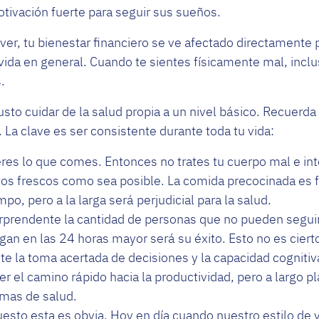
otivación fuerte para seguir sus sueños.
r, tu bienestar financiero se ve afectado directamente p
vida en general. Cuando te sientes físicamente mal, incl
.
usto cuidar de la salud propia a un nivel básico. Recuerd
. La clave es ser consistente durante toda tu vida:
res lo que comes. Entonces no trates tu cuerpo mal e in
os frescos como sea posible. La comida precocinada es f
o, pero a la larga será perjudicial para la salud.
rprendente la cantidad de personas que no pueden seguir
an en las 24 horas mayor será su éxito. Esto no es cierto
e la toma acertada de decisiones y la capacidad cognitiv
r el camino rápido hacia la productividad, pero a largo p
emas de salud.
uesto esta es obvia. Hoy en día cuando nuestro estilo de v