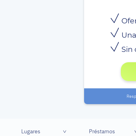
Ofer
Una
Sin 
Resp
Lugares
Préstamos