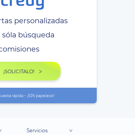
tas personalizadas
 sóla búsqueda
comisiones
¡SOLICITALO!
uesta rápida - ¡SIN papeleos!
Servicios