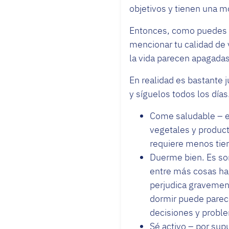
objetivos y tienen una m
Entonces, como puedes ve
mencionar tu calidad de 
la vida parecen apagadas
En realidad es bastante j
y síguelos todos los días
Come saludable – e
vegetales y product
requiere menos tiemp
Duerme bien. Es so
entre más cosas hag
perjudica gravement
dormir puede parece
decisiones y probl
Sé activo – por sup