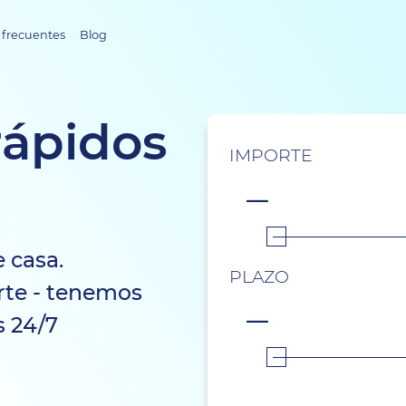
 frecuentes
Blog
rápidos
IMPORTE
e casa.
PLAZO
rte - tenemos
s 24/7