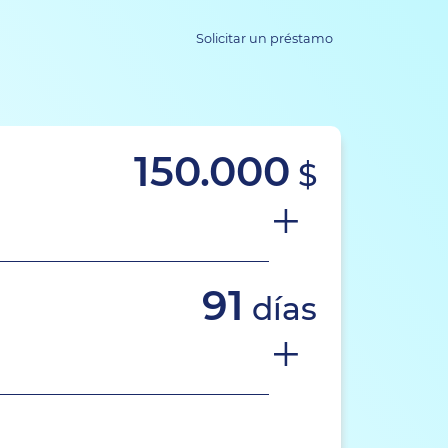
Solicitar un préstamo
150
.
000
$
91
días