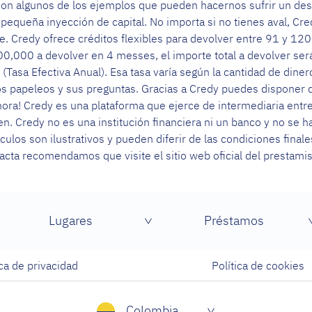
 son algunos de los ejemplos que pueden hacernos sufrir un d
equeña inyección de capital. No importa si no tienes aval, Cr
e. Credy ofrece créditos flexibles para devolver entre 91 y 1
,000 a devolver en 4 messes, el importe total a devolver será
(Tasa Efectiva Anual). Esa tasa varía según la cantidad de diner
 los papeleos y sus preguntas. Gracias a Credy puedes disponer d
ahora! Credy es una plataforma que ejerce de intermediaria ent
ecen. Credy no es una institución financiera ni un banco y no se
culos son ilustrativos y pueden diferir de las condiciones fina
acta recomendamos que visite el sitio web oficial del prestamis
Lugares
Préstamos
ica de privacidad
Política de cookies
Colombia